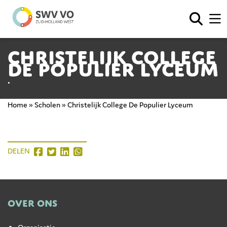
Christelijk College
De Populier Lyceum
•
Home
»
Scholen
»
Christelijk College De Populier Lyceum
DELEN
OVER ONS