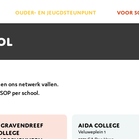
Ouder- en jeugdsteunpunt
Voor s
ol
nen ons netwerk vallen.
 SOP per school.
S GRAVENDREEF
AIDA COLLEGE
OLLEGE
Veluweplein 1