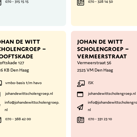
070 - 315 15 15
070 - 328 14 50
OHAN DE WITT
JOHAN DE WITT
CHOLENGROEP –
SCHOLENGROEP –
OOFTSKADE
VERMEERSTRAAT
oftskade 127
Vermeerstraat 56
26 KB Den Haag
2525 VM Den Haag
vmbo-basis t/m havo
ISK
johandewittscholengroep.nl
johandewittscholengroep.nl
info@johandewittscholengroep.
info@johandewittscholengro
nl
nl
070 - 388 42 00
070 - 331 23 10