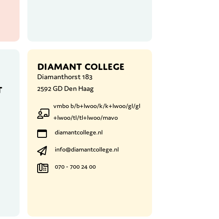
DIAMANT COLLEGE
Diamanthorst 183
T
2592 GD Den Haag
vmbo b/b+lwoo/k/k+lwoo/gl/gl
+lwoo/tl/tl+lwoo/mavo
diamantcollege.nl
info@diamantcollege.nl
070 - 700 24 00