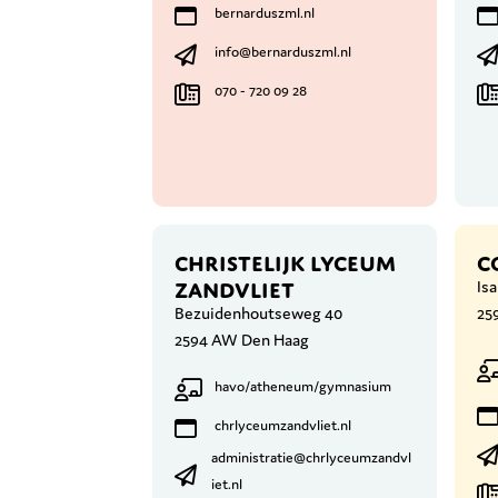
bernarduszml.nl
info@bernarduszml.nl
070 - 720 09 28
CHRISTELIJK LYCEUM
C
ZANDVLIET
Isa
Bezuidenhoutseweg 40
25
2594 AW Den Haag
havo/atheneum/gymnasium
chrlyceumzandvliet.nl
administratie@chrlyceumzandvl
iet.nl