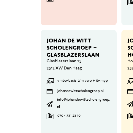
JOHAN DE WITT
J
SCHOLENGROEP –
S
GLASBLAZERSLAAN
H
Glasblazerslaan 25
Ho
2512 XW Den Haag
25
vmbo-basis t/m vwo + ib-myp
johandewittscholengroep.nl
info@johandewittscholengroep.
nl
070 - 331 23 10