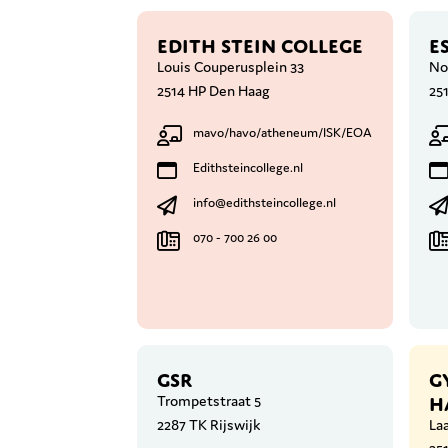
EDITH STEIN COLLEGE
E
Louis Couperusplein 33
No
2514 HP Den Haag
25
mavo/havo/atheneum/ISK/EOA
Edithsteincollege.nl
info@edithsteincollege.nl
070 - 700 26 00
GSR
G
H
Trompetstraat 5
2287 TK Rijswijk
La