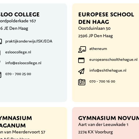
SLOO COLLEGE
EUROPESE SCHOOL
DEN HAAG
ordpolderkade 167
16 JE Den Haag
Oostduinlaan 50
2596 JP Den Haag
praktijkonderwijs/ISK/EOA
atheneum
esloocollege.nl
europeanschoolthehague.nl
info@esloocollege.nl
info@eshthehague.nl
070 - 700 25 00
070 - 700 16 00
YMNASIUM
GYMNASIUM NOVU
AGANUM
Aart van der Leeuwkade 1
an van Meerdervoort 57
2274 KX Voorburg