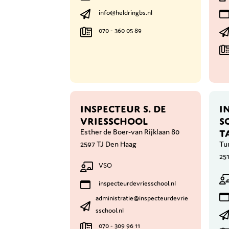
info@heldringbs.nl
070 - 360 05 89
INSPECTEUR S. DE
I
VRIESSCHOOL
S
T
Esther de Boer-van Rijklaan 80
2597 TJ Den Haag
Tu
25
VSO
inspecteurdevriesschool.nl
administratie@inspecteurdevrie
sschool.nl
070 - 309 96 11