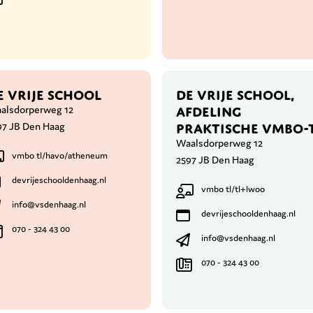
E VRIJE SCHOOL
DE VRIJE SCHOOL,
AFDELING
alsdorperweg 12
PRAKTISCHE VMBO-
97 JB Den Haag
Waalsdorperweg 12
vmbo tl/havo/atheneum
2597 JB Den Haag
devrijeschooldenhaag.nl
vmbo tl/tl+lwoo
info@vsdenhaag.nl
devrijeschooldenhaag.nl
070 - 324 43 00
info@vsdenhaag.nl
070 - 324 43 00