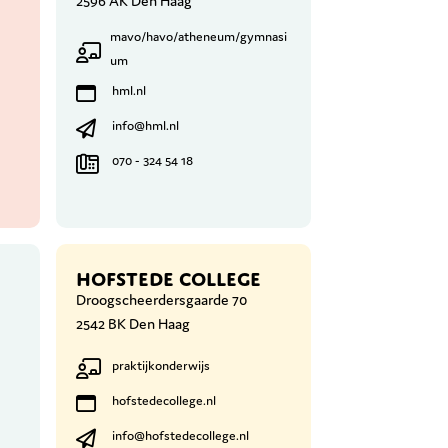
2596 AK Den Haag
mavo/havo/atheneum/gymnasi
um
hml.nl
info@hml.nl
070 - 324 54 18
HOFSTEDE COLLEGE
Droogscheerdersgaarde 70
2542 BK Den Haag
praktijkonderwijs
hofstedecollege.nl
info@hofstedecollege.nl