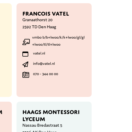
FRANCOIS VATEL
Granaathorst 20
2592 TD Den Haag
vmbo b/b+lwoo/k/k+lwoo/gl/gl
+lwoo/tl/tl+lwoo
vatel.nl
info@vatel.nl
070 - 344 00 00
M
HAAGS MONTESSORI
LYCEUM
Nassau Bredastraat 5