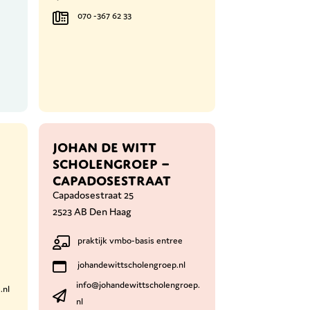
070 -367 62 33
JOHAN DE WITT
SCHOLENGROEP –
CAPADOSESTRAAT
Capadosestraat 25
2523 AB Den Haag
praktijk vmbo-basis entree
johandewittscholengroep.nl
info@johandewittscholengroep.
.nl
nl