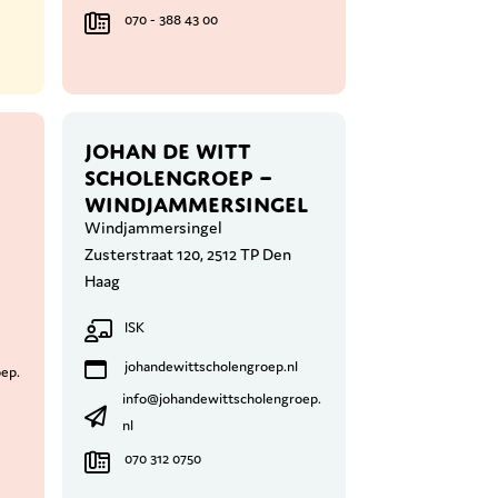
070 - 388 43 00
JOHAN DE WITT
SCHOLENGROEP –
WINDJAMMERSINGEL
Windjammersingel
Zusterstraat 120, 2512 TP Den
Haag
ISK
johandewittscholengroep.nl
ep.
info@johandewittscholengroep.
nl
070 312 0750