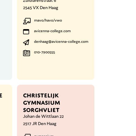
Zuidlarenstraat 6
2545 VX Den Haag
mavo/havo/vwo
avicenna-college.com
denhaag@avicenna-college.com
010-7900555
E
CHRISTELIJK
GYMNASIUM
SORGHVLIET
Johan de Wittlaan 22
2517 JR Den Haag