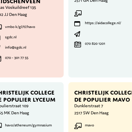
EIDSCHENVEEN
2571 GA Den Haag
as Voskuildreef 135
92 JJ Den Haag
https://aidacollege.nl/
vmbo k/gl/tl/havo
sgdc.nl
070 820 1201
info@sgdc.nl
070 - 301 77 55
HRISTELIJK COLLEGE
CHRISTELIJK COLLEG
E POPULIER LYCEUM
DE POPULIER MAVO
ulierstraat 109
Dunklerstraat 7
65 MK Den Haag
2517 SW Den Haag
havo/atheneum/gymnasium
mavo