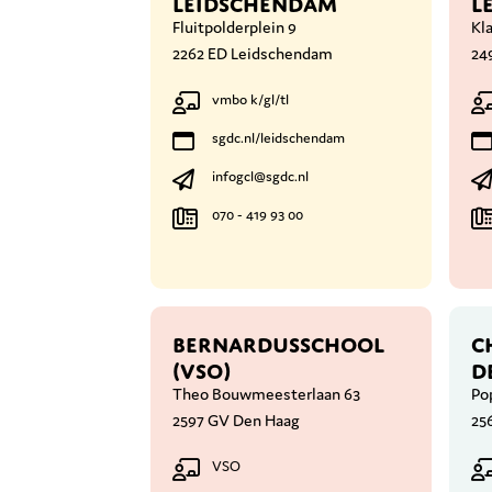
LEIDSCHENDAM
L
Fluitpolderplein 9
Kla
2262 ED Leidschendam
24
vmbo k/gl/tl
sgdc.nl/leidschendam
infogcl@sgdc.nl
070 - 419 93 00
BERNARDUSSCHOOL
C
(VSO)
D
Theo Bouwmeesterlaan 63
Pop
2597 GV Den Haag
25
VSO