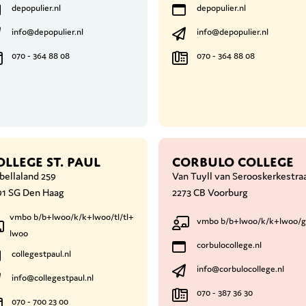
depopulier.nl
depopulier.nl
info@depopulier.nl
info@depopulier.nl
070 - 364 88 08
070 - 364 88 08
OLLEGE ST. PAUL
CORBULO COLLEGE
bellaland 259
Van Tuyll van Serooskerkestraa
91 SG Den Haag
2273 CB Voorburg
vmbo b/b+lwoo/k/k+lwoo/tl/tl+
vmbo b/b+lwoo/k/k+lwoo/g
lwoo
corbulocollege.nl
collegestpaul.nl
info@corbulocollege.nl
info@collegestpaul.nl
070 - 387 36 30
070 - 700 23 00