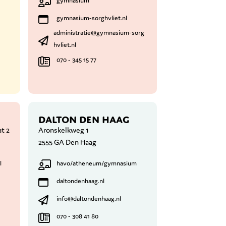
gymnasium
gymnasium-sorghvliet.nl
administratie@gymnasium-sorg
hvliet.nl
070 - 345 15 77
DALTON DEN HAAG
t 2
Aronskelkweg 1
2555 GA Den Haag
l
havo/atheneum/gymnasium
daltondenhaag.nl
info@daltondenhaag.nl
070 - 308 41 80