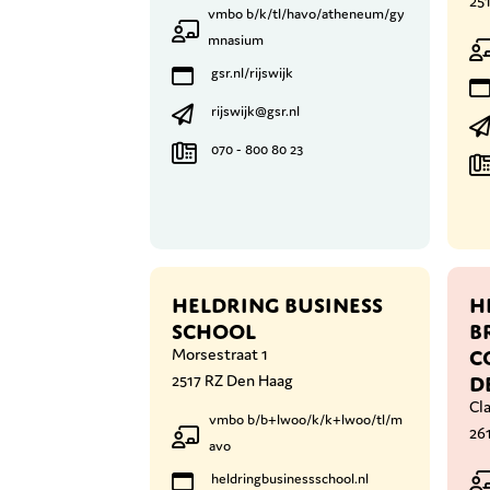
25
vmbo b/k/tl/havo/atheneum/gy
mnasium
gsr.nl/rijswijk
rijswijk@gsr.nl
070 - 800 80 23
HELDRING BUSINESS
H
SCHOOL
B
C
Morsestraat 1
D
2517 RZ Den Haag
Cl
vmbo b/b+lwoo/k/k+lwoo/tl/m
261
avo
heldringbusinessschool.nl