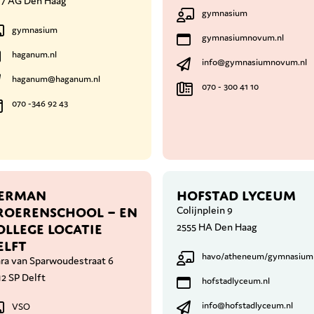
17 AG Den Haag
gymnasium
gymnasium
gymnasiumnovum.nl
haganum.nl
info@gymnasiumnovum.nl
haganum@haganum.nl
070 - 300 41 10
070 -346 92 43
ERMAN
HOFSTAD LYCEUM
ROERENSCHOOL – EN
Colijnplein 9
OLLEGE LOCATIE
2555 HA Den Haag
ELFT
havo/atheneum/gymnasium
ara van Sparwoudestraat 6
2 SP Delft
hofstadlyceum.nl
info@hofstadlyceum.nl
VSO