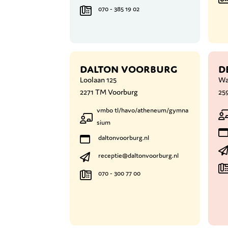
070 - 385 19 02
DALTON VOORBURG
D
Loolaan 125
Wa
2271 TM Voorburg
25
vmbo tl/havo/atheneum/gymna
sium
daltonvoorburg.nl
receptie@daltonvoorburg.nl
070 - 300 77 00