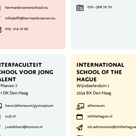
070 -368 76 70
hermanbroerenschool.nu
infodelft@hermanbroeren.nu
015- 214 10 66
NTERFACULTEIT
INTERNATIONAL
CHOOL VOOR JONG
SCHOOL OF THE
ALENT
HAGUE
rfhaven 7
Wijndaelerduin 1
11 DK Den Haag
2554 BX Den Haag
havo/atheneum/gymnasium
atheneum
svjt.nl
ishthehague.nl
j.vanbilsen@koncon.nl
ish.admissions@ishthehague