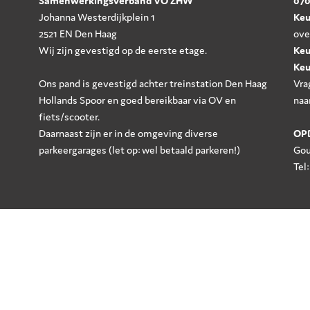
Samenwerkingsverband VO ZHW
070
Johanna Westerdijkplein 1
Keu
2521 EN Den Haag
ove
Wij zijn gevestigd op de eerste etage.
Keu
Keu
Ons pand is gevestigd achter treinstation Den Haag
Vra
Hollands Spoor en goed bereikbaar via OV en
naa
fiets/scooter.
Daarnaast zijn er in de omgeving diverse
OP
parkeergarages (let op: wel betaald parkeren!)
Gou
Tel