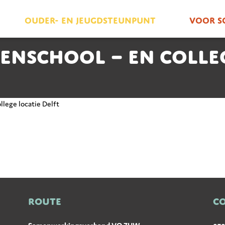
Ouder- en jeugdsteunpunt
Voor s
nschool – en colleg
lege locatie Delft
ROUTE
C