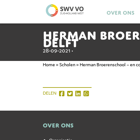
Over ons
Herman Broere
Delft
28-09-2021 •
Home
»
Scholen
»
Herman Broerenschool – en col
DELEN
OVER ONS