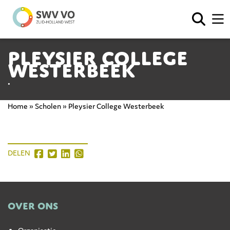
Pleysier College
Westerbeek
•
Home
»
Scholen
»
Pleysier College Westerbeek
DELEN
OVER ONS