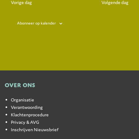
wee
Vorige dag
Volgende dag
datum.
navi
Abonneer op kalender
OVER ONS
Organisatie
Verantwoording
Klachtenprocedure
Privacy & AVG
Inschrijven Nieuwsbrief