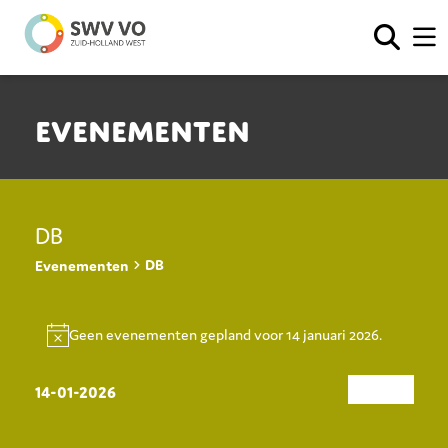
Evenementen
DB
DB
Evenementen
Evenementen
for
Geen evenementen gepland voor 14 januari 2026.
14
Notice
januari
Eve
EVE
14-01-2026
2026
Zoe
Dag
WEE
Zoeken
Selecteer
en
NAVI
een